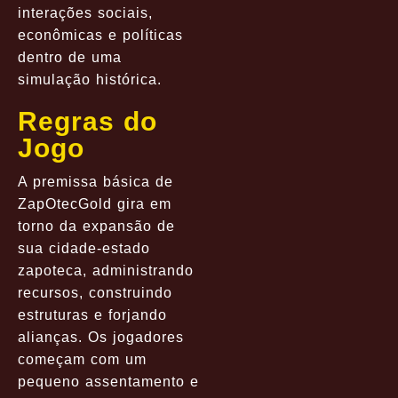
interações sociais,
econômicas e políticas
dentro de uma
simulação histórica.
Regras do
Jogo
A premissa básica de
ZapOtecGold gira em
torno da expansão de
sua cidade-estado
zapoteca, administrando
recursos, construindo
estruturas e forjando
alianças. Os jogadores
começam com um
pequeno assentamento e