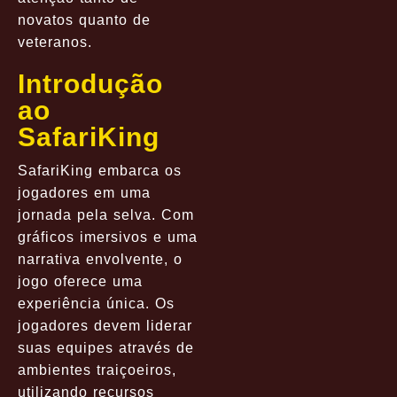
novatos quanto de
veteranos.
Introdução
ao
SafariKing
SafariKing embarca os
jogadores em uma
jornada pela selva. Com
gráficos imersivos e uma
narrativa envolvente, o
jogo oferece uma
experiência única. Os
jogadores devem liderar
suas equipes através de
ambientes traiçoeiros,
utilizando recursos