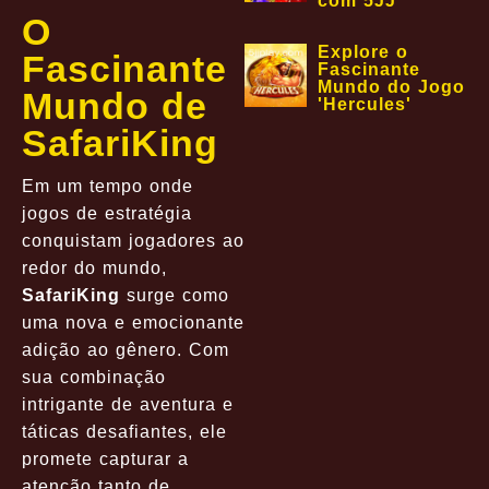
com 5JJ
O
Explore o
Fascinante
Fascinante
Mundo do Jogo
Mundo de
'Hercules'
SafariKing
Em um tempo onde
jogos de estratégia
conquistam jogadores ao
redor do mundo,
SafariKing
surge como
uma nova e emocionante
adição ao gênero. Com
sua combinação
intrigante de aventura e
táticas desafiantes, ele
promete capturar a
atenção tanto de