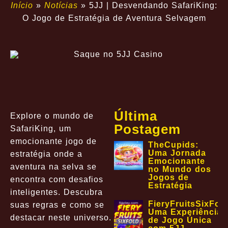
Início
»
Notícias
»
5JJ | Desvendando SafariKing:
O Jogo de Estratégia de Aventura Selvagem
Última
Explore o mundo de
Postagem
SafariKing, um
emocionante jogo de
TheCupids:
Uma Jornada
estratégia onde a
Emocionante
aventura na selva se
no Mundo dos
Jogos de
encontra com desafios
Estratégia
inteligentes. Descubra
FieryFruitsSixFold
suas regras e como se
Uma Experiência
destacar neste universo.
de Jogo Única