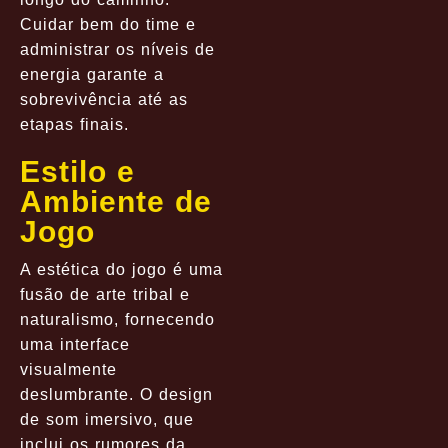
Cuidar bem do time e
administrar os níveis de
energia garante a
sobrevivência até as
etapas finais.
Estilo e
Ambiente de
Jogo
A estética do jogo é uma
fusão de arte tribal e
naturalismo, fornecendo
uma interface
visualmente
deslumbrante. O design
de som imersivo, que
inclui os rumores da