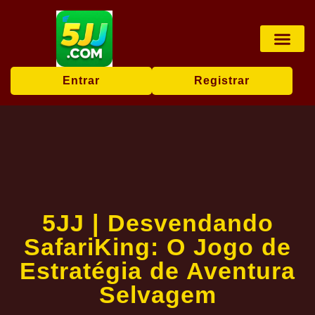
Caça-níque
Jogos de pôque
Sobre nós
Notícias da Em
Entrar
Registrar
5JJ | Desvendando
SafariKing: O Jogo de
Estratégia de Aventura
Selvagem