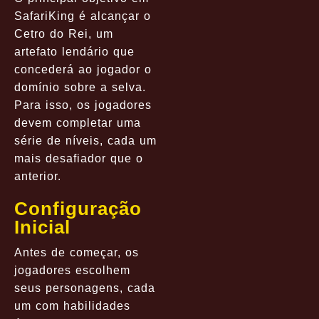
SafariKing é alcançar o
Cetro do Rei, um
artefato lendário que
concederá ao jogador o
domínio sobre a selva.
Para isso, os jogadores
devem completar uma
série de níveis, cada um
mais desafiador que o
anterior.
Configuração
Inicial
Antes de começar, os
jogadores escolhem
seus personagens, cada
um com habilidades