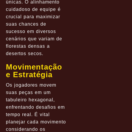
únicas. O alinhamento
cuidadoso de equipe é
crucial para maximizar
suas chances de
sucesso em diversos
cenários que variam de
florestas densas a
desertos secos.
Movimentação
e Estratégia
Os jogadores movem
suas peças em um
tabuleiro hexagonal,
enfrentando desafios em
tempo real. É vital
planejar cada movimento
considerando os