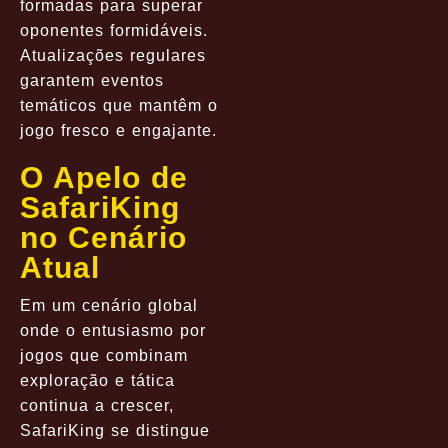
formadas para superar
oponentes formidáveis.
Atualizações regulares
garantem eventos
temáticos que mantêm o
jogo fresco e engajante.
O Apelo de
SafariKing
no Cenário
Atual
Em um cenário global
onde o entusiasmo por
jogos que combinam
exploração e tática
continua a crescer,
SafariKing se distingue