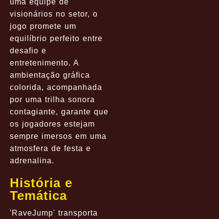
uma equipe de
visionários no setor, o
jogo promete um
equilíbrio perfeito entre
desafio e
entretenimento. A
ambientação gráfica
colorida, acompanhada
por uma trilha sonora
contagiante, garante que
os jogadores estejam
sempre imersos em uma
atmosfera de festa e
adrenalina.
História e
Temática
'RaveJump' transporta