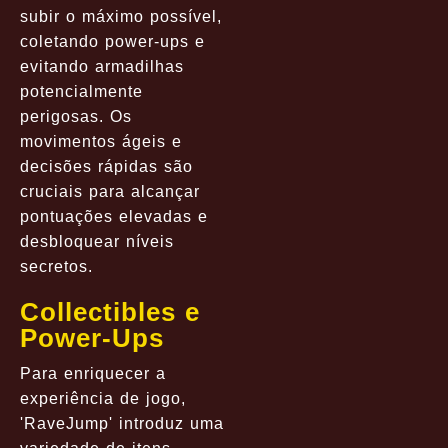
subir o máximo possível,
coletando power-ups e
evitando armadilhas
potencialmente
perigosas. Os
movimentos ágeis e
decisões rápidas são
cruciais para alcançar
pontuações elevadas e
desbloquear níveis
secretos.
Collectibles e
Power-Ups
Para enriquecer a
experiência de jogo,
'RaveJump' introduz uma