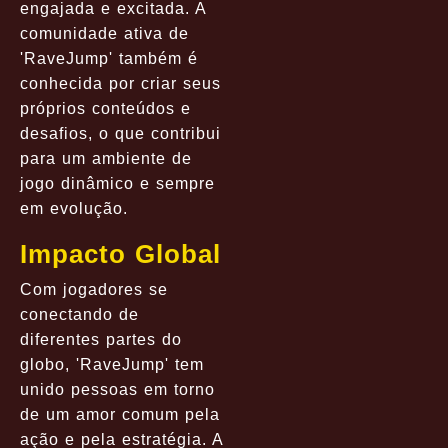
engajada e excitada. A
comunidade ativa de
'RaveJump' também é
conhecida por criar seus
próprios conteúdos e
desafios, o que contribui
para um ambiente de
jogo dinâmico e sempre
em evolução.
Impacto Global
Com jogadores se
conectando de
diferentes partes do
globo, 'RaveJump' tem
unido pessoas em torno
de um amor comum pela
ação e pela estratégia. A