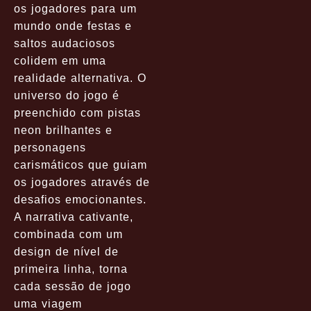
os jogadores para um
mundo onde festas e
saltos audaciosos
colidem em uma
realidade alternativa. O
universo do jogo é
preenchido com pistas
neon brilhantes e
personagens
carismáticos que guiam
os jogadores através de
desafios emocionantes.
A narrativa cativante,
combinada com um
design de nível de
primeira linha, torna
cada sessão de jogo
uma viagem