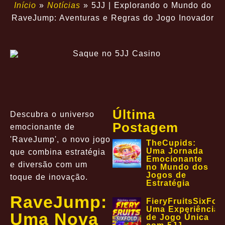
Início
»
Notícias
»
5JJ | Explorando o Mundo do
RaveJump: Aventuras e Regras do Jogo Inovador
Última
Descubra o universo
Postagem
emocionante de
'RaveJump', o novo jogo
TheCupids:
Uma Jornada
que combina estratégia
Emocionante
e diversão com um
no Mundo dos
Jogos de
toque de inovação.
Estratégia
RaveJump:
FieryFruitsSixFold
Uma Experiência
Uma Nova
de Jogo Única