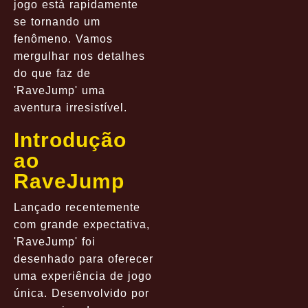
jogo está rapidamente
se tornando um
fenômeno. Vamos
mergulhar nos detalhes
do que faz de
'RaveJump' uma
aventura irresistível.
Introdução
ao
RaveJump
Lançado recentemente
com grande expectativa,
'RaveJump' foi
desenhado para oferecer
uma experiência de jogo
única. Desenvolvido por