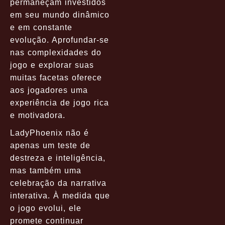
permaneçam investidos
em seu mundo dinâmico
e em constante
evolução. Aprofundar-se
nas complexidades do
jogo e explorar suas
muitas facetas oferece
aos jogadores uma
experiência de jogo rica
e motivadora.
LadyPhoenix não é
apenas um teste de
destreza e inteligência,
mas também uma
celebração da narrativa
interativa. À medida que
o jogo evolui, ele
promete continuar