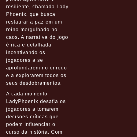
resiliente, chamada Lady
Phoenix, que busca
restaurar a paz em um
reino mergulhado no
caos. A narrativa do jogo
é rica e detalhada,
incentivando os
jogadores a se
aprofundarem no enredo
e a explorarem todos os
seus desdobramentos.
A cada momento,
LadyPhoenix desafia os
jogadores a tomarem
decisões críticas que
podem influenciar o
curso da história. Com