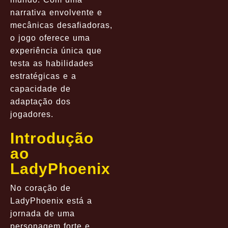
narrativa envolvente e
mecânicas desafiadoras,
o jogo oferece uma
experiência única que
testa as habilidades
estratégicas e a
capacidade de
adaptação dos
jogadores.
Introdução
ao
LadyPhoenix
No coração de
LadyPhoenix está a
jornada de uma
personagem forte e