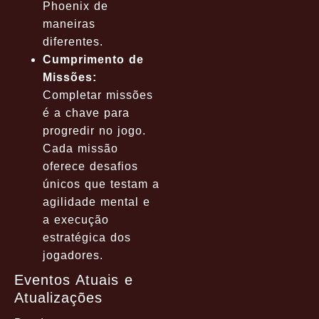
Phoenix de
maneiras
diferentes.
Cumprimento de
Missões:
Completar missões
é a chave para
progredir no jogo.
Cada missão
oferece desafios
únicos que testam a
agilidade mental e
a execução
estratégica dos
jogadores.
Eventos Atuais e
Atualizações