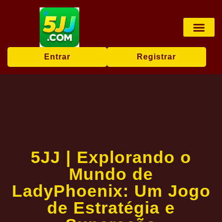
Caça-níque
Jogos de pôque
Sobre nós
Notícias da Em
Entrar
Registrar
5JJ | Explorando o
Mundo de
LadyPhoenix: Um Jogo
de Estratégia e