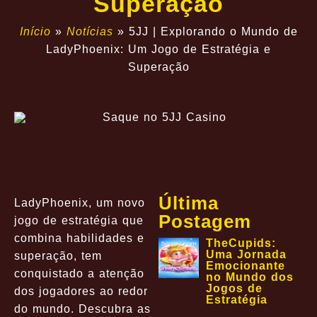
Superação
Início
»
Notícias
»
5JJ | Explorando o Mundo de
LadyPhoenix: Um Jogo de Estratégia e
Superação
Última
LadyPhoenix, um novo
Postagem
jogo de estratégia que
combina habilidades e
TheCupids:
Uma Jornada
superação, tem
Emocionante
conquistado a atenção
no Mundo dos
Jogos de
dos jogadores ao redor
Estratégia
do mundo. Descubra as