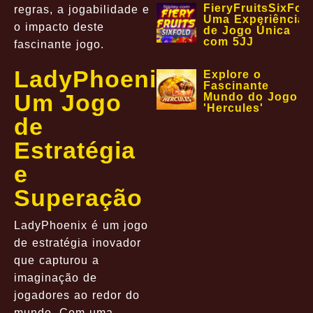
FieryFruitsSixFold
regras, a jogabilidade e
Uma Experiência
o impacto deste
de Jogo Única
com 5JJ
fascinante jogo.
LadyPhoenix:
Explore o
Fascinante
Um Jogo
Mundo do Jogo
'Hercules'
de
Estratégia
e
Superação
LadyPhoenix é um jogo
de estratégia inovador
que capturou a
imaginação de
jogadores ao redor do
mundo. Com uma