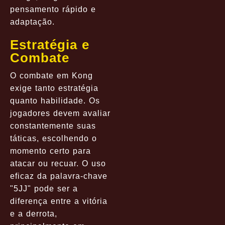
pensamento rápido e
adaptação.
Estratégia e
Combate
O combate em Kong
exige tanto estratégia
quanto habilidade. Os
jogadores devem avaliar
constantemente suas
táticas, escolhendo o
momento certo para
atacar ou recuar. O uso
eficaz da palavra-chave
"5JJ" pode ser a
diferença entre a vitória
e a derrota,