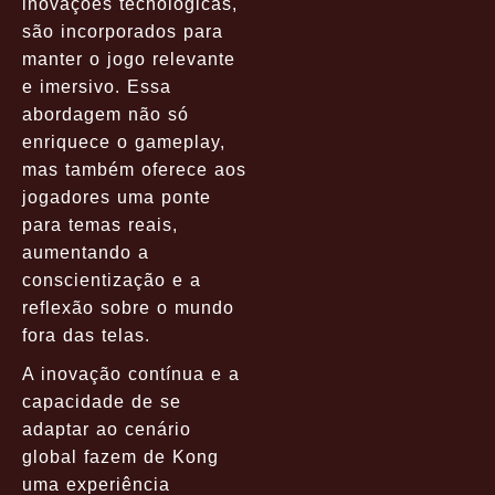
inovações tecnológicas,
são incorporados para
manter o jogo relevante
e imersivo. Essa
abordagem não só
enriquece o gameplay,
mas também oferece aos
jogadores uma ponte
para temas reais,
aumentando a
conscientização e a
reflexão sobre o mundo
fora das telas.
A inovação contínua e a
capacidade de se
adaptar ao cenário
global fazem de Kong
uma experiência