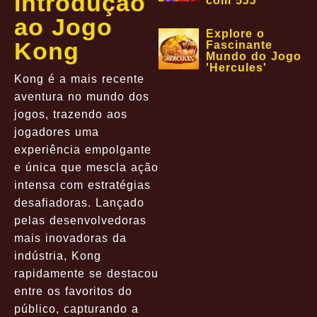
Introdução
com 5JJ
ao Jogo
Explore o
Kong
Fascinante
Mundo do Jogo
'Hercules'
Kong é a mais recente
aventura no mundo dos
jogos, trazendo aos
jogadores uma
experiência empolgante
e única que mescla ação
intensa com estratégias
desafiadoras. Lançado
pelas desenvolvedoras
mais inovadoras da
indústria, Kong
rapidamente se destacou
entre os favoritos do
público, capturando a