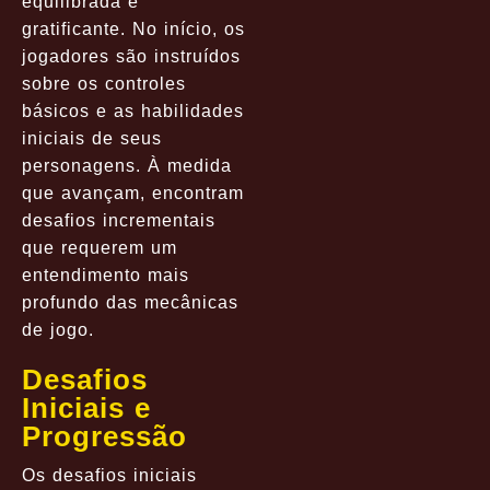
equilibrada e
gratificante. No início, os
jogadores são instruídos
sobre os controles
básicos e as habilidades
iniciais de seus
personagens. À medida
que avançam, encontram
desafios incrementais
que requerem um
entendimento mais
profundo das mecânicas
de jogo.
Desafios
Iniciais e
Progressão
Os desafios iniciais