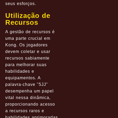
seus esforços.
Utilização de
Recursos
A gestão de recursos é
uma parte crucial em
Kong. Os jogadores
devem coletar e usar
recursos sabiamente
para melhorar suas
habilidades e
equipamentos. A
palavra-chave "5JJ"
desempenha um papel
vital nessa dinâmica,
proporcionando acesso
a recursos raros e
habilidades aprimoradas