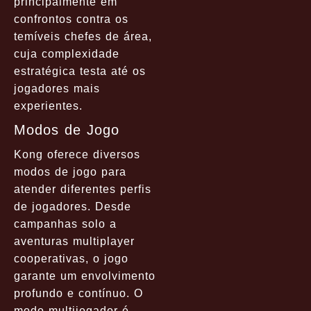
principalmente em
confrontos contra os
temíveis chefes de área,
cuja complexidade
estratégica testa até os
jogadores mais
experientes.
Modos de Jogo
Kong oferece diversos
modos de jogo para
atender diferentes perfis
de jogadores. Desde
campanhas solo a
aventuras multiplayer
cooperativas, o jogo
garante um envolvimento
profundo e contínuo. O
modo multijogador é