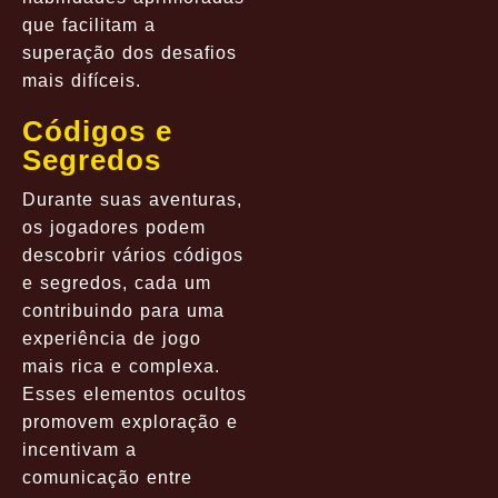
que facilitam a
superação dos desafios
mais difíceis.
Códigos e
Segredos
Durante suas aventuras,
os jogadores podem
descobrir vários códigos
e segredos, cada um
contribuindo para uma
experiência de jogo
mais rica e complexa.
Esses elementos ocultos
promovem exploração e
incentivam a
comunicação entre