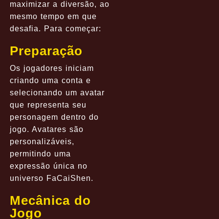
maximizar a diversão, ao
mesmo tempo em que
desafia. Para começar:
Preparação
Os jogadores iniciam
criando uma conta e
selecionando um avatar
que representa seu
personagem dentro do
jogo. Avatares são
personalizáveis,
permitindo uma
expressão única no
universo
FaCaiShen
.
Mecânica do
Jogo