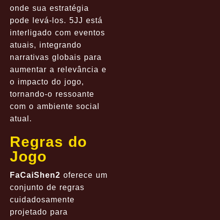
onde sua estratégia
pode levá-los. 5JJ está
interligado com eventos
atuais, integrando
narrativas globais para
aumentar a relevância e
o impacto do jogo,
tornando-o ressoante
com o ambiente social
atual.
Regras do
Jogo
FaCaiShen2
oferece um
conjunto de regras
cuidadosamente
projetado para