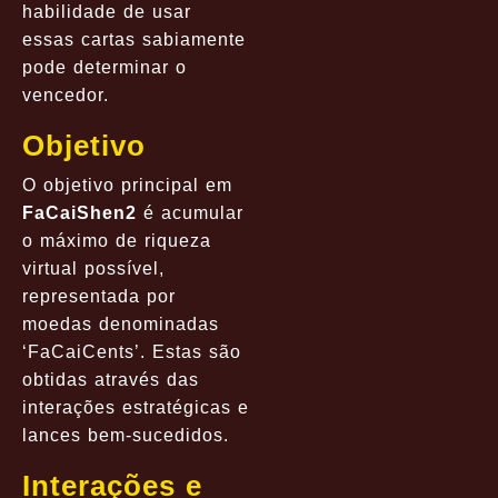
habilidade de usar
essas cartas sabiamente
pode determinar o
vencedor.
Objetivo
O objetivo principal em
FaCaiShen2
é acumular
o máximo de riqueza
virtual possível,
representada por
moedas denominadas
‘FaCaiCents’. Estas são
obtidas através das
interações estratégicas e
lances bem-sucedidos.
Interações e