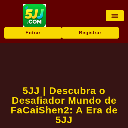
Caça-níque
Jogos de pôque
Sobre nós
Notícias da Em
Entrar
Registrar
5JJ | Descubra o
Desafiador Mundo de
FaCaiShen2: A Era de
5JJ