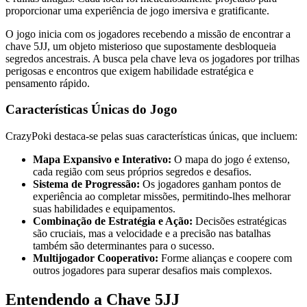
proporcionar uma experiência de jogo imersiva e gratificante.
O jogo inicia com os jogadores recebendo a missão de encontrar a
chave 5JJ, um objeto misterioso que supostamente desbloqueia
segredos ancestrais. A busca pela chave leva os jogadores por trilhas
perigosas e encontros que exigem habilidade estratégica e
pensamento rápido.
Características Únicas do Jogo
CrazyPoki destaca-se pelas suas características únicas, que incluem:
Mapa Expansivo e Interativo:
O mapa do jogo é extenso,
cada região com seus próprios segredos e desafios.
Sistema de Progressão:
Os jogadores ganham pontos de
experiência ao completar missões, permitindo-lhes melhorar
suas habilidades e equipamentos.
Combinação de Estratégia e Ação:
Decisões estratégicas
são cruciais, mas a velocidade e a precisão nas batalhas
também são determinantes para o sucesso.
Multijogador Cooperativo:
Forme alianças e coopere com
outros jogadores para superar desafios mais complexos.
Entendendo a Chave 5JJ