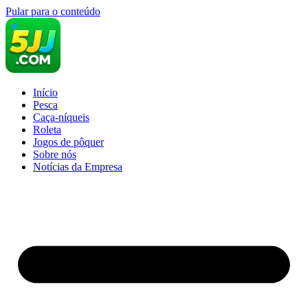
Pular para o conteúdo
Início
Pesca
Caça-níqueis
Roleta
Jogos de pôquer
Sobre nós
Notícias da Empresa