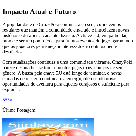
Impacto Atual e Futuro
A popularidade de CrazyPoki continua a crescer, com eventos
regulares que mantêm a comunidade engajada e introduzem novas
histórias e desafios a cada atualização. A chave 5JJ, em particular,
promete ser um ponto focal para futuros eventos do jogo, garantindo
que os jogadores permaneçam interessados e continuamente
desafiados.
Com atualizações contínuas e uma comunidade vibrante, CrazyPoki
parece destinado a se tornar um dos jogos mais icônicos de seu
gênero. A busca pela chave 5JJ está longe de terminar, e novas
camadas de mistério continuam a emergir, oferecendo novas
oportunidades de aventura para aqueles corajosos o suficiente para
explorá-las.
555u
Última Postagem