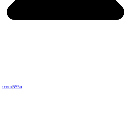
m
|
555u