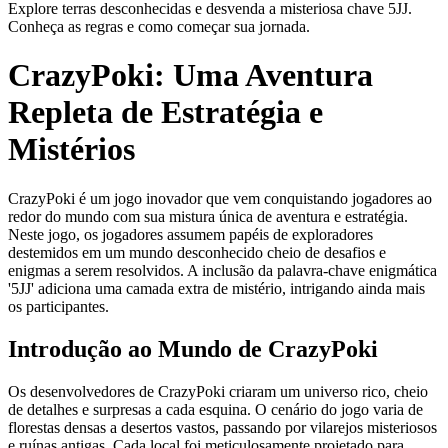
Explore terras desconhecidas e desvenda a misteriosa chave 5JJ.
Conheça as regras e como começar sua jornada.
CrazyPoki: Uma Aventura
Repleta de Estratégia e
Mistérios
CrazyPoki é um jogo inovador que vem conquistando jogadores ao
redor do mundo com sua mistura única de aventura e estratégia.
Neste jogo, os jogadores assumem papéis de exploradores
destemidos em um mundo desconhecido cheio de desafios e
enigmas a serem resolvidos. A inclusão da palavra-chave enigmática
'5JJ' adiciona uma camada extra de mistério, intrigando ainda mais
os participantes.
Introdução ao Mundo de CrazyPoki
Os desenvolvedores de CrazyPoki criaram um universo rico, cheio
de detalhes e surpresas a cada esquina. O cenário do jogo varia de
florestas densas a desertos vastos, passando por vilarejos misteriosos
e ruínas antigas. Cada local foi meticulosamente projetado para